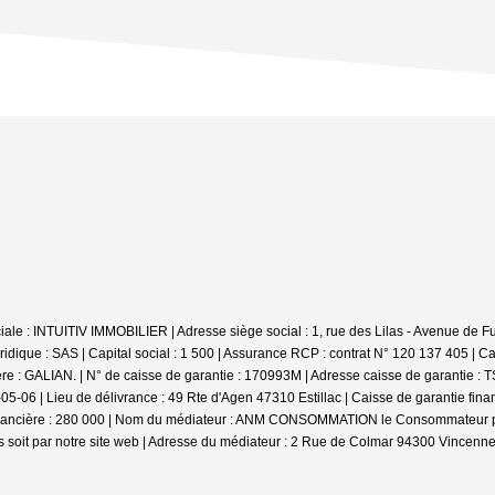
e : INTUITIV IMMOBILIER | Adresse siège social : 1, rue des Lilas - Avenue de Fum
ique : SAS | Capital social : 1 500 | Assurance RCP : contrat N° 120 137 405 |
Ca
ière : GALIAN. | N° de caisse de garantie : 170993M | Adresse caisse de garantie :
-06 | Lieu de délivrance : 49 Rte d'Agen 47310 Estillac | Caisse de garantie fina
inancière : 280 000 | Nom du médiateur : ANM CONSOMMATION le Consommateur pourr
soit par notre site web | Adresse du médiateur : 2 Rue de Colmar 94300 Vincennes