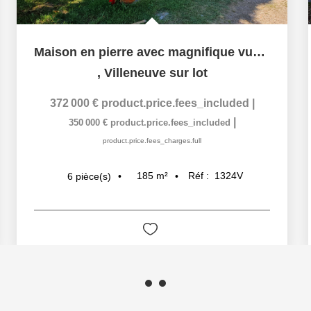
Maison en pierre avec magnifique vue sur la campagne
,
Villeneuve sur lot
372 000 €
product.price.fees_included
|
|
350 000 €
product.price.fees_included
product.price.fees_charges.full
185
m²
Réf :
1324V
6
pièce(s)