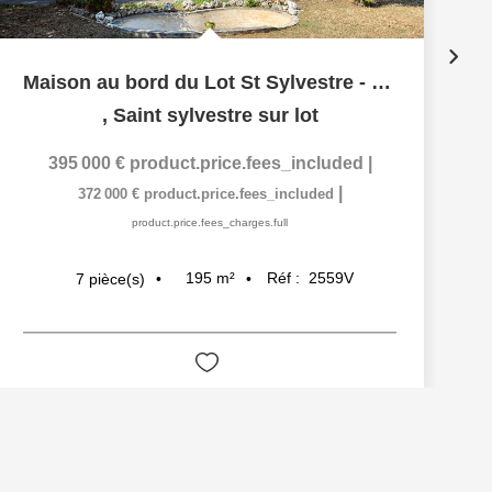
Maison au bord du Lot St Sylvestre - commodités à pied
,
Saint sylvestre sur lot
395 000 €
product.price.fees_included
|
|
372 000 €
product.price.fees_included
product.price.fees_charges.full
195
m²
Réf :
2559V
7
pièce(s)