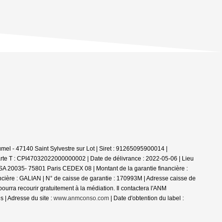
el - 47140 Saint Sylvestre sur Lot | Siret : 91265095900014 |
rte T : CPI47032022000000002 | Date de délivrance : 2022-05-06 | Lieu
 TSA 20035- 75801 Paris CEDEX 08 | Montant de la garantie financière :
ncière : GALIAN | N° de caisse de garantie : 170993M | Adresse caisse de
a recourir gratuitement à la médiation. Il contactera l'ANM
 | Adresse du site :
www.anmconso.com
| Date d'obtention du label :