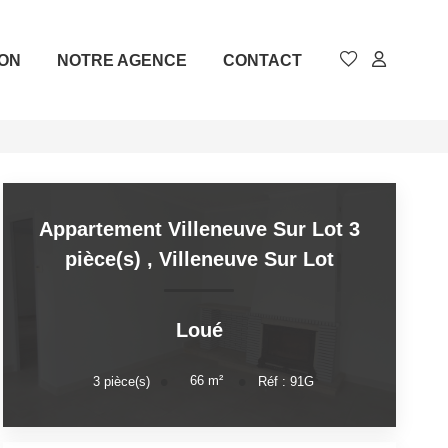
ION
NOTRE AGENCE
CONTACT
Appartement Villeneuve Sur Lot 3
pièce(s)
,
Villeneuve Sur Lot
Loué
66
m²
3
pièce(s)
Réf :
91G