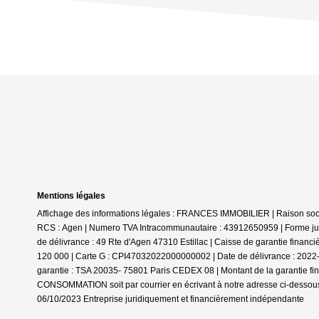
Mentions légales
Affichage des informations légales : FRANCES IMMOBILIER | Raison social
RCS : Agen | Numero TVA Intracommunautaire : 43912650959 | Forme jurid
de délivrance : 49 Rte d'Agen 47310 Estillac | Caisse de garantie financ
120 000 | Carte G : CPI47032022000000002 | Date de délivrance : 2022-05
garantie : TSA 20035- 75801 Paris CEDEX 08 | Montant de la garantie f
CONSOMMATION soit par courrier en écrivant à notre adresse ci-dessous 
06/10/2023
Entreprise juridiquement et financièrement indépendante