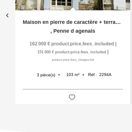
Maison en pierre de caractère + terrasse et jardinet -...
,
Penne d agenais
162 000 €
product.price.fees_included
|
|
151 000 €
product.price.fees_included
product.price.fees_charges.full
103
m²
Réf :
2294A
3
pièce(s)