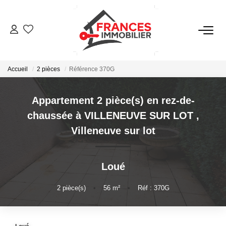
VENTES
Accueil
2 pièces
Référence 370G
LOCATIONS
Appartement 2 pièce(s) en rez-de-
GESTION LOCATIVE
chaussée à VILLENEUVE SUR LOT
,
Villeneuve sur lot
ESTIMATION
Loué
NOTRE AGENCE
2
pièce(s)
•
56
m²
•
Réf : 370G
CONTACT