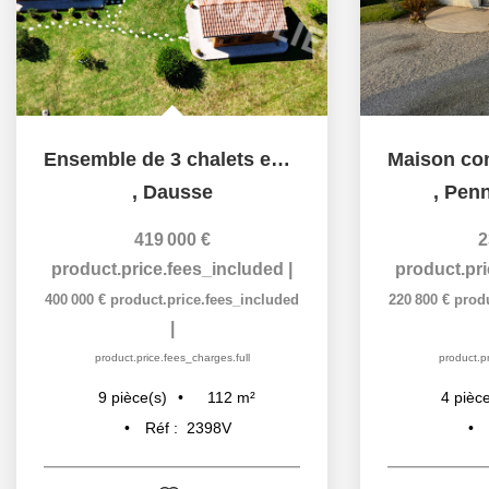
Ensemble de 3 chalets en bois, site de villégiature avec...
,
Dausse
,
Penn
419 000 €
2
product.price.fees_included
|
product.pr
400 000 €
product.price.fees_included
220 800 €
prod
|
product.price.fees_charges.full
product.pr
112
m²
9
pièce(s)
4
pièce
Réf :
2398V