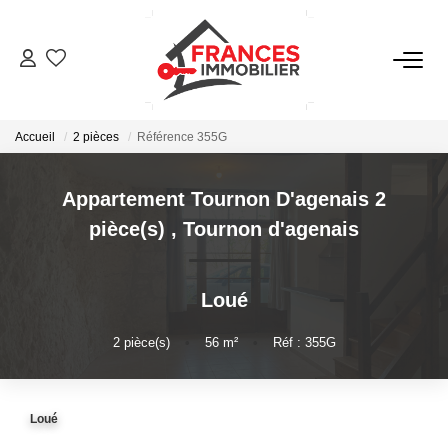
VENTES
Accueil
2 pièces
Référence 355G
LOCATIONS
Appartement Tournon D'agenais 2
GESTION LOCATIVE
pièce(s)
,
Tournon d'agenais
ESTIMATION
Loué
NOTRE AGENCE
2
pièce(s)
•
56
m²
•
Réf : 355G
CONTACT
Loué