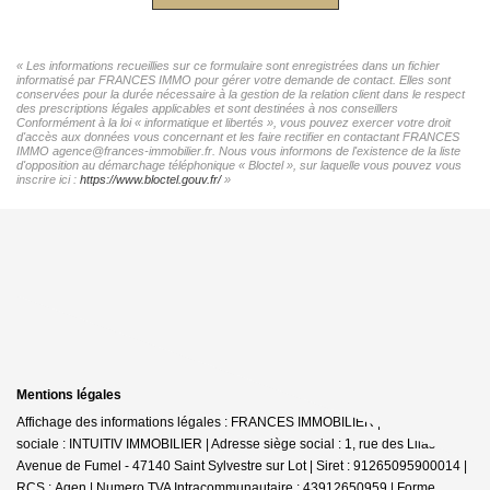
« Les informations recueillies sur ce formulaire sont enregistrées dans un fichier
informatisé par FRANCES IMMO pour gérer votre demande de contact. Elles sont
conservées pour la durée nécessaire à la gestion de la relation client dans le respect
des prescriptions légales applicables et sont destinées à nos conseillers
Conformément à la loi « informatique et libertés », vous pouvez exercer votre droit
d'accès aux données vous concernant et les faire rectifier en contactant FRANCES
IMMO agence@frances-immobilier.fr. Nous vous informons de l'existence de la liste
d'opposition au démarchage téléphonique « Bloctel », sur laquelle vous pouvez vous
inscrire ici :
https://www.bloctel.gouv.fr/
»
Mentions légales
Affichage des informations légales : FRANCES IMMOBILIER | Raison
sociale : INTUITIV IMMOBILIER | Adresse siège social : 1, rue des Lilas -
Avenue de Fumel - 47140 Saint Sylvestre sur Lot | Siret : 91265095900014 |
RCS : Agen | Numero TVA Intracommunautaire : 43912650959 | Forme