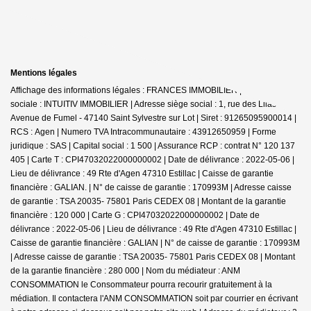
Mentions légales
Affichage des informations légales : FRANCES IMMOBILIER | Raison
sociale : INTUITIV IMMOBILIER | Adresse siège social : 1, rue des Lilas -
Avenue de Fumel - 47140 Saint Sylvestre sur Lot | Siret : 91265095900014 |
RCS : Agen | Numero TVA Intracommunautaire : 43912650959 | Forme
juridique : SAS | Capital social : 1 500 | Assurance RCP : contrat N° 120 137
405 |
Carte T : CPI47032022000000002 | Date de délivrance : 2022-05-06 |
Lieu de délivrance : 49 Rte d'Agen 47310 Estillac | Caisse de garantie
financière : GALIAN. | N° de caisse de garantie : 170993M | Adresse caisse
de garantie : TSA 20035- 75801 Paris CEDEX 08 | Montant de la garantie
financière : 120 000 | Carte G : CPI47032022000000002 | Date de
délivrance : 2022-05-06 | Lieu de délivrance : 49 Rte d'Agen 47310 Estillac |
Caisse de garantie financière : GALIAN | N° de caisse de garantie : 170993M
| Adresse caisse de garantie : TSA 20035- 75801 Paris CEDEX 08 | Montant
de la garantie financière : 280 000 | Nom du médiateur : ANM
CONSOMMATION le Consommateur pourra recourir gratuitement à la
médiation. Il contactera l'ANM CONSOMMATION soit par courrier en écrivant