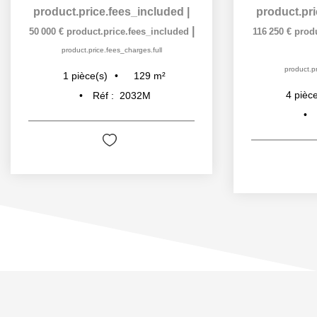
product.price.fees_included
|
product.pr
|
50 000 €
product.price.fees_included
116 250 €
produ
product.price.fees_charges.full
product.pr
129
m²
1
pièce(s)
4
pièce
Réf :
2032M