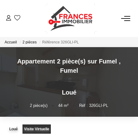
VENTES
Accueil
2 pièces
Référence 326GLI-PL
LOCATIONS
Appartement 2 pièce(s) sur Fumel
,
GESTION LOCATIVE
Fumel
ESTIMATION
Loué
NOTRE AGENCE
2
pièce(s)
•
44
m²
•
Réf : 326GLI-PL
CONTACT
Loué
Visite Virtuelle