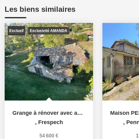
Les biens similaires
Exclusif
Exclusivité AMANDA
Grange à rénover avec autorisation accordée pour le...
,
Frespech
,
Penn
54 600 €
1