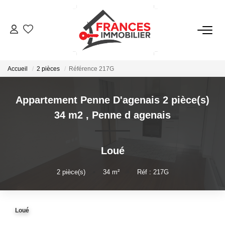
VENTES
Accueil
2 pièces
Référence 217G
LOCATIONS
Appartement Penne D'agenais 2 pièce(s)
GESTION LOCATIVE
34 m2
,
Penne d agenais
ESTIMATION
Loué
NOTRE AGENCE
2
pièce(s)
•
34
m²
•
Réf : 217G
CONTACT
Loué