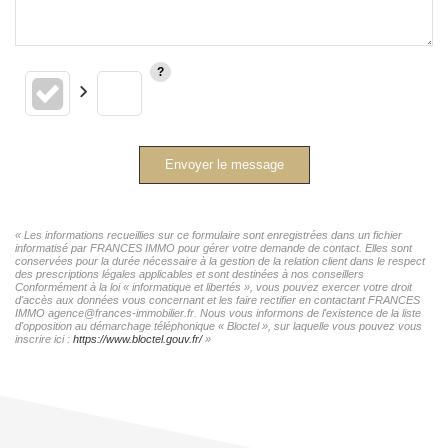
Envoyer le message
« Les informations recueillies sur ce formulaire sont enregistrées dans un fichier
informatisé par FRANCES IMMO pour gérer votre demande de contact. Elles sont
conservées pour la durée nécessaire à la gestion de la relation client dans le respect
des prescriptions légales applicables et sont destinées à nos conseillers
Conformément à la loi « informatique et libertés », vous pouvez exercer votre droit
d'accès aux données vous concernant et les faire rectifier en contactant FRANCES
IMMO agence@frances-immobilier.fr. Nous vous informons de l'existence de la liste
d'opposition au démarchage téléphonique « Bloctel », sur laquelle vous pouvez vous
inscrire ici :
https://www.bloctel.gouv.fr/
»