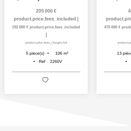
205 000 €
4
product.price.fees_included
|
product.pr
192 000 €
product.price.fees_included
470 000 €
prod
|
product.price.fees_charges.full
product.pr
106
m²
5
pièce(s)
13
pièc
Réf :
2260V