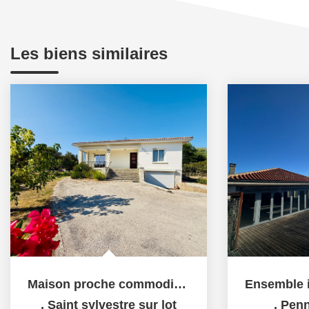
Les biens similaires
Maison proche commodités à pied
,
Saint sylvestre sur lot
,
Penn