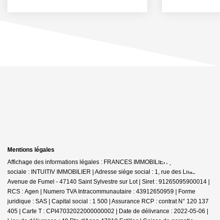
Mentions légales
Affichage des informations légales : FRANCES IMMOBILIER | Raison
sociale : INTUITIV IMMOBILIER | Adresse siège social : 1, rue des Lilas -
Avenue de Fumel - 47140 Saint Sylvestre sur Lot | Siret : 91265095900014 |
RCS : Agen | Numero TVA Intracommunautaire : 43912650959 | Forme
juridique : SAS | Capital social : 1 500 | Assurance RCP : contrat N° 120 137
405 |
Carte T : CPI47032022000000002 | Date de délivrance : 2022-05-06 |