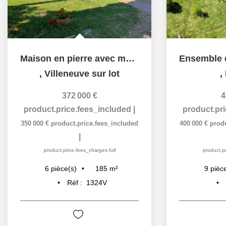
Maison en pierre avec magnifique vue sur la campagne
,
Villeneuve sur lot
,
372 000 €
4
product.price.fees_included
|
product.pr
350 000 €
product.price.fees_included
400 000 €
prod
|
product.price.fees_charges.full
product.pr
185
m²
6
pièce(s)
9
pièc
Réf :
1324V