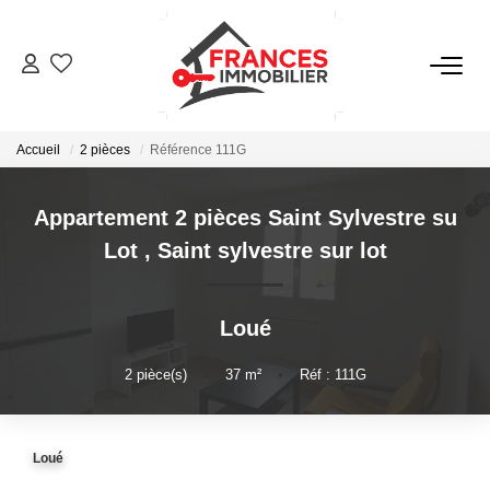
VENTES
Accueil
2 pièces
Référence 111G
LOCATIONS
Appartement 2 pièces Saint Sylvestre su
GESTION LOCATIVE
Lot
,
Saint sylvestre sur lot
ESTIMATION
Loué
NOTRE AGENCE
2
pièce(s)
•
37
m²
•
Réf : 111G
CONTACT
Loué