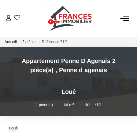
VENTES
Accueil
2 pièces
Référence 71G
LOCATIONS
Appartement Penne D Agenais 2
GESTION LOCATIVE
pièce(s)
,
Penne d agenais
ESTIMATION
Loué
NOTRE AGENCE
2
pièce(s)
•
44
m²
•
Réf : 71G
CONTACT
Loué