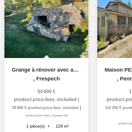
Grange à rénover avec autorisation accordée pour le...
,
Frespech
,
Penn
54 600 €
1
product.price.fees_included
|
product.pr
|
50 000 €
product.price.fees_included
116 250 €
produ
product.price.fees_charges.full
product.pr
129
m²
1
pièce(s)