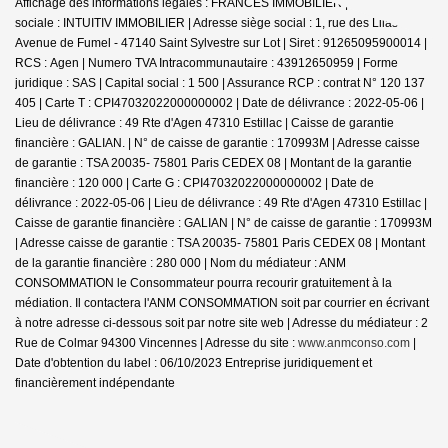
Affichage des informations légales : FRANCES IMMOBILIER | Raison
sociale : INTUITIV IMMOBILIER | Adresse siège social : 1, rue des Lilas -
Avenue de Fumel - 47140 Saint Sylvestre sur Lot | Siret : 91265095900014 |
RCS : Agen | Numero TVA Intracommunautaire : 43912650959 | Forme
juridique : SAS | Capital social : 1 500 | Assurance RCP : contrat N° 120 137
405 |
Carte T : CPI47032022000000002 | Date de délivrance : 2022-05-06 |
Lieu de délivrance : 49 Rte d'Agen 47310 Estillac | Caisse de garantie
financière : GALIAN. | N° de caisse de garantie : 170993M | Adresse caisse
de garantie : TSA 20035- 75801 Paris CEDEX 08 | Montant de la garantie
financière : 120 000 | Carte G : CPI47032022000000002 | Date de
délivrance : 2022-05-06 | Lieu de délivrance : 49 Rte d'Agen 47310 Estillac |
Caisse de garantie financière : GALIAN | N° de caisse de garantie : 170993M
| Adresse caisse de garantie : TSA 20035- 75801 Paris CEDEX 08 | Montant
de la garantie financière : 280 000 | Nom du médiateur : ANM
CONSOMMATION le Consommateur pourra recourir gratuitement à la
médiation. Il contactera l'ANM CONSOMMATION soit par courrier en écrivant
à notre adresse ci-dessous soit par notre site web | Adresse du médiateur : 2
Rue de Colmar 94300 Vincennes | Adresse du site :
www.anmconso.com
|
Date d'obtention du label : 06/10/2023
Entreprise juridiquement et
financièrement indépendante