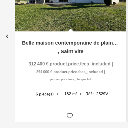
Belle maison contemporaine de plain pied
,
Saint vite
312 400 €
product.price.fees_included
|
|
294 000 €
product.price.fees_included
product.price.fees_charges.full
182
m²
Réf :
2529V
6
pièce(s)