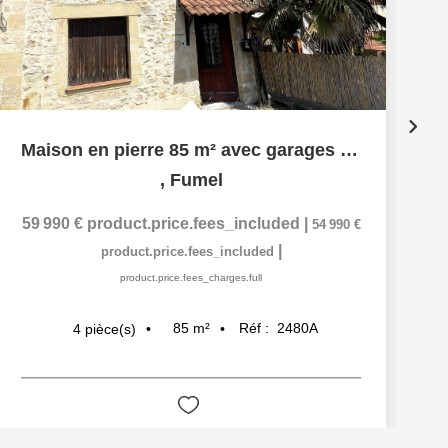
Maison en pierre 85 m² avec garages et jardin
,
Fumel
59 990 €
product.price.fees_included
|
54 990 €
|
product.price.fees_included
product.price.fees_charges.full
85
m²
Réf :
2480A
4
pièce(s)