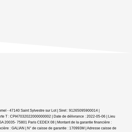
el - 47140 Saint Sylvestre sur Lot | Siret : 91265095900014 |
rte T : CPI47032022000000002 | Date de délivrance : 2022-05-06 | Lieu
 TSA 20035- 75801 Paris CEDEX 08 | Montant de la garantie financière :
ncière : GALIAN | N° de caisse de garantie : 170993M | Adresse caisse de