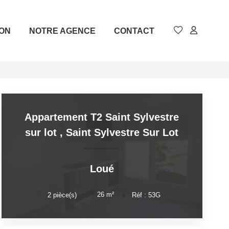
ION
NOTRE AGENCE
CONTACT
Appartement T2 Saint Sylvestre
sur lot
,
Saint Sylvestre Sur Lot
Loué
26
m²
2
pièce(s)
Réf :
53G