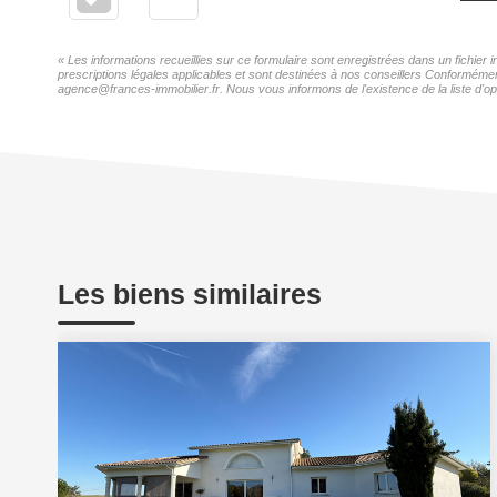
« Les informations recueillies sur ce formulaire sont enregistrées dans un fichie
prescriptions légales applicables et sont destinées à nos conseillers Conforméme
agence@frances-immobilier.fr. Nous vous informons de l'existence de la liste d'op
Les biens similaires