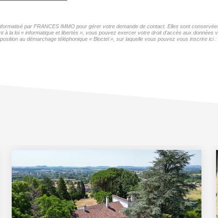
r informatisé par FRANCES IMMO pour gérer votre demande de contact. Elles sont conservées p
nt à la loi « informatique et libertés », vous pouvez exercer votre droit d'accès aux donnée
position au démarchage téléphonique « Bloctel », sur laquelle vous pouvez vous inscrire ici :