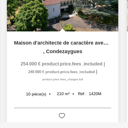
Maison d'architecte de caractère avec parc arboré
,
Condezaygues
254 000 €
product.price.fees_included
|
|
240 000 €
product.price.fees_included
product.price.fees_charges.full
210
m²
Réf :
1420M
10
pièce(s)