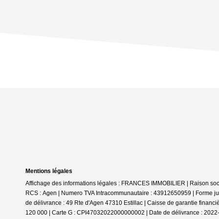
Mentions légales
Affichage des informations légales : FRANCES IMMOBILIER | Raison social
RCS : Agen | Numero TVA Intracommunautaire : 43912650959 | Forme jurid
de délivrance : 49 Rte d'Agen 47310 Estillac | Caisse de garantie financ
120 000 | Carte G : CPI47032022000000002 | Date de délivrance : 2022-05