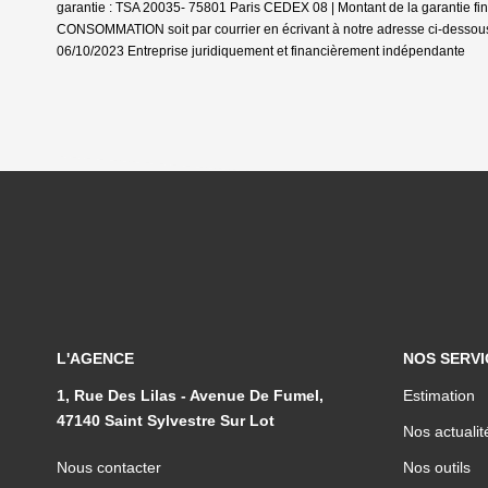
garantie : TSA 20035- 75801 Paris CEDEX 08 | Montant de la garantie f
CONSOMMATION soit par courrier en écrivant à notre adresse ci-dessous 
06/10/2023
Entreprise juridiquement et financièrement indépendante
L'AGENCE
NOS SERVI
1, Rue Des Lilas - Avenue De Fumel,
Estimation
47140 Saint Sylvestre Sur Lot
Nos actualit
Nous contacter
Nos outils