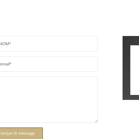
NOM*
email*
nvoyer le message