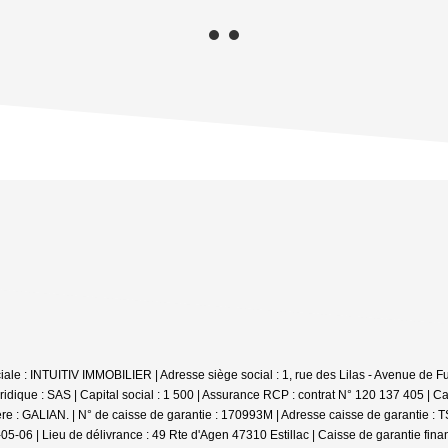
e : INTUITIV IMMOBILIER | Adresse siège social : 1, rue des Lilas - Avenue de Fum
ique : SAS | Capital social : 1 500 | Assurance RCP : contrat N° 120 137 405 |
Ca
ière : GALIAN. | N° de caisse de garantie : 170993M | Adresse caisse de garantie :
-06 | Lieu de délivrance : 49 Rte d'Agen 47310 Estillac | Caisse de garantie fina