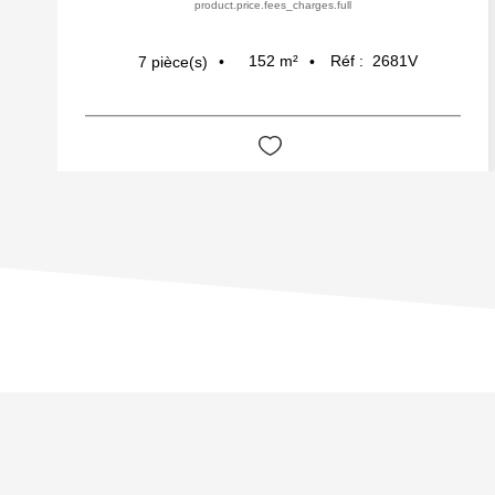
product.price.fees_charges.full
152
m²
Réf :
2681V
7
pièce(s)