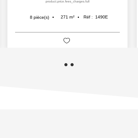
product.price.fees_charges.full
271
m²
Réf :
1490E
8
pièce(s)