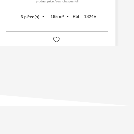
product.price.fees_charges.full
185
m²
Réf :
1324V
6
pièce(s)