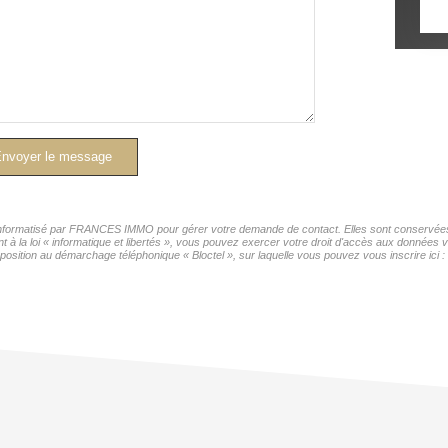
nvoyer le message
r informatisé par FRANCES IMMO pour gérer votre demande de contact. Elles sont conservées p
nt à la loi « informatique et libertés », vous pouvez exercer votre droit d'accès aux donnée
position au démarchage téléphonique « Bloctel », sur laquelle vous pouvez vous inscrire ici :