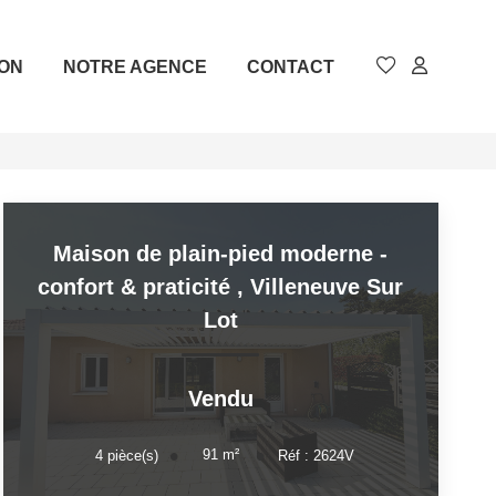
ION
NOTRE AGENCE
CONTACT
Maison de plain-pied moderne -
confort & praticité
,
Villeneuve Sur
Lot
Vendu
91
m²
4
pièce(s)
Réf :
2624V