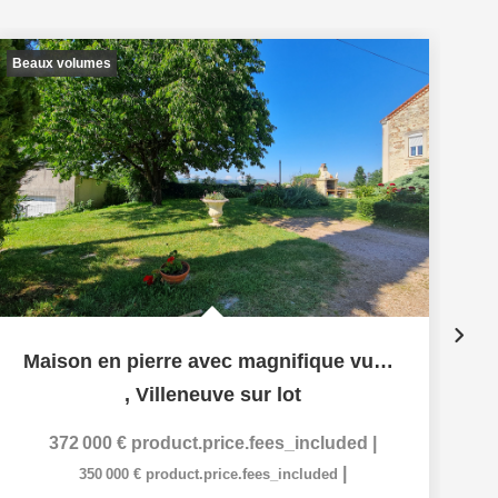
Beaux volumes
Ex
Maison en pierre avec magnifique vue sur la campagne
,
Villeneuve sur lot
372 000 €
product.price.fees_included
|
|
350 000 €
product.price.fees_included