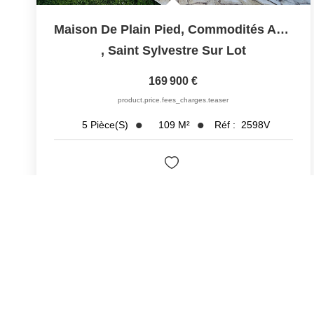
Maison De Plain Pied, Commodités Accessibles À Pied
,
Saint Sylvestre Sur Lot
169 900 €
product.price.fees_charges.teaser
109
M²
Réf :
2598V
5
Pièce(s)