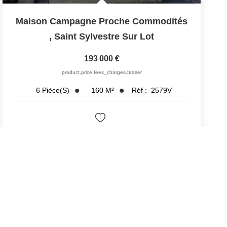
Maison Campagne Proche Commodités
,
Saint Sylvestre Sur Lot
193 000 €
product.price.fees_charges.teaser
160
M²
Réf :
2579V
6
Pièce(s)