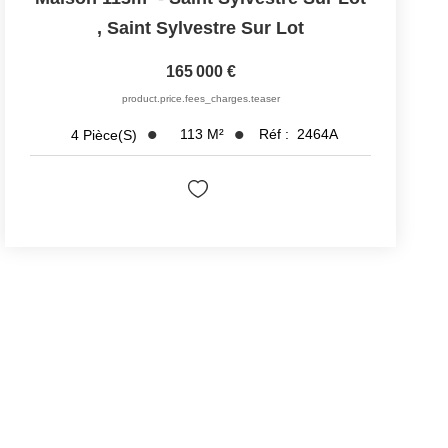
,
Saint Sylvestre Sur Lot
165 000 €
product.price.fees_charges.teaser
113
M²
Réf :
2464A
4
Pièce(s)