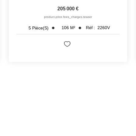
205 000 €
product.price.fees_charges.teaser
106
M²
Réf :
2260V
5
Pièce(s)