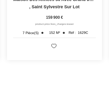
,
Saint Sylvestre Sur Lot
159 900 €
product.price.fees_charges.teaser
152
M²
Réf :
1629C
7
Pièce(s)