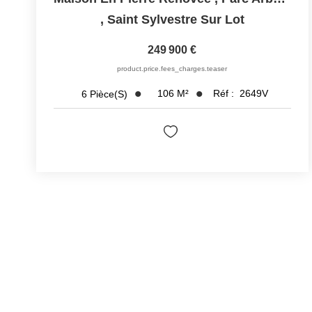
,
Saint Sylvestre Sur Lot
249 900 €
product.price.fees_charges.teaser
106
M²
Réf :
2649V
6
Pièce(s)