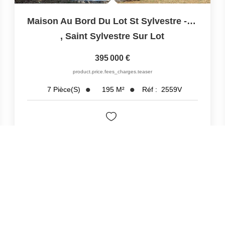
Maison Au Bord Du Lot St Sylvestre - Commodités À Pied
,
Saint Sylvestre Sur Lot
395 000 €
product.price.fees_charges.teaser
195
M²
Réf :
2559V
7
Pièce(s)