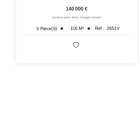
140 000 €
product.price.fees_charges.teaser
116
M²
Réf :
2651V
5
Pièce(s)