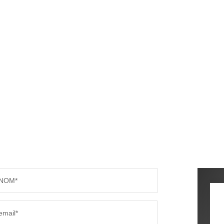
NOM*
email*