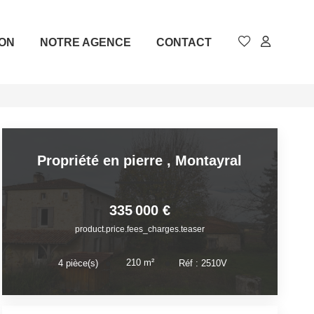
ION
NOTRE AGENCE
CONTACT
Propriété en pierre
,
Montayral
335 000 €
product.price.fees_charges.teaser
210
m²
4
pièce(s)
Réf :
2510V