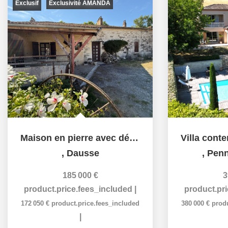
Exclusif
Exclusivité AMANDA
Maison en pierre avec dépendance attenante
,
Dausse
,
Penn
185 000 €
3
product.price.fees_included
|
product.pr
172 050 €
product.price.fees_included
380 000 €
prod
|