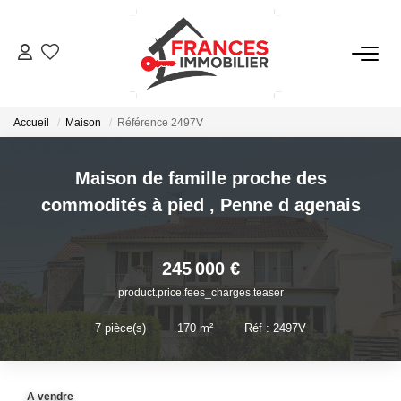
VENTES
Accueil
Maison
Référence 2497V
LOCATIONS
Maison de famille proche des
GESTION LOCATIVE
commodités à pied
,
Penne d agenais
ESTIMATION
245 000 €
product.price.fees_charges.teaser
NOTRE AGENCE
7
pièce(s)
•
170
m²
•
Réf : 2497V
CONTACT
A vendre