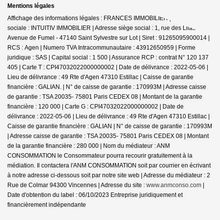
Mentions légales
Affichage des informations légales : FRANCES IMMOBILIER | Raison
sociale : INTUITIV IMMOBILIER | Adresse siège social : 1, rue des Lilas -
Avenue de Fumel - 47140 Saint Sylvestre sur Lot | Siret : 91265095900014 |
RCS : Agen | Numero TVA Intracommunautaire : 43912650959 | Forme
juridique : SAS | Capital social : 1 500 | Assurance RCP : contrat N° 120 137
405 |
Carte T : CPI47032022000000002 | Date de délivrance : 2022-05-06 |
Lieu de délivrance : 49 Rte d'Agen 47310 Estillac | Caisse de garantie
financière : GALIAN. | N° de caisse de garantie : 170993M | Adresse caisse
de garantie : TSA 20035- 75801 Paris CEDEX 08 | Montant de la garantie
financière : 120 000 | Carte G : CPI47032022000000002 | Date de
délivrance : 2022-05-06 | Lieu de délivrance : 49 Rte d'Agen 47310 Estillac |
Caisse de garantie financière : GALIAN | N° de caisse de garantie : 170993M
| Adresse caisse de garantie : TSA 20035- 75801 Paris CEDEX 08 | Montant
de la garantie financière : 280 000 | Nom du médiateur : ANM
CONSOMMATION le Consommateur pourra recourir gratuitement à la
médiation. Il contactera l'ANM CONSOMMATION soit par courrier en écrivant
à notre adresse ci-dessous soit par notre site web | Adresse du médiateur : 2
Rue de Colmar 94300 Vincennes | Adresse du site :
www.anmconso.com
|
Date d'obtention du label : 06/10/2023
Entreprise juridiquement et
financièrement indépendante