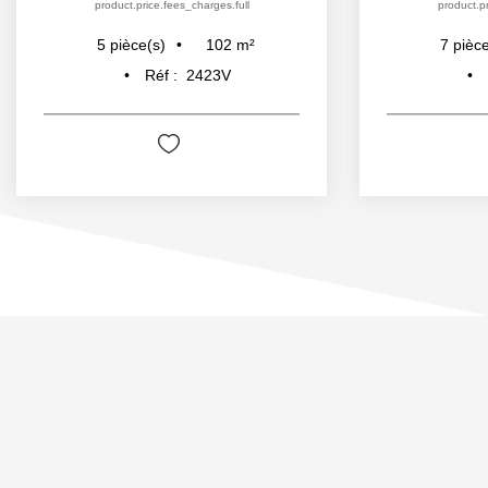
product.price.fees_charges.full
product.pr
102
m²
5
pièce(s)
7
pièce
Réf :
2423V