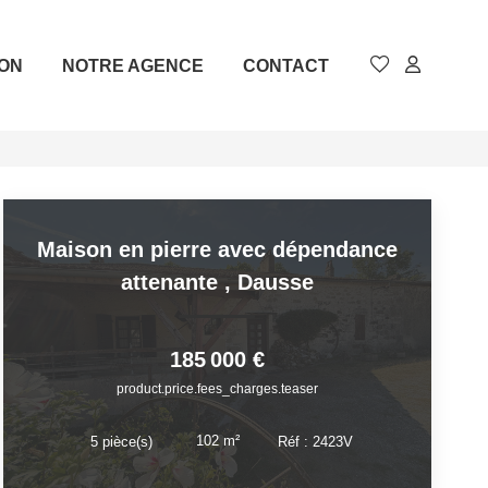
ION
NOTRE AGENCE
CONTACT
Maison en pierre avec dépendance
attenante
,
Dausse
185 000 €
product.price.fees_charges.teaser
102
m²
5
pièce(s)
Réf :
2423V