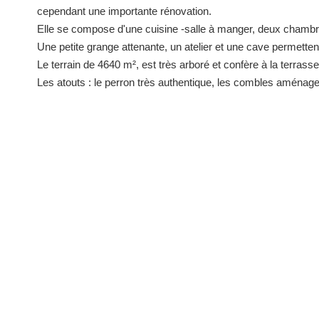
cependant une importante rénovation.
Elle se compose d'une cuisine -salle à manger, deux chambre
Une petite grange attenante, un atelier et une cave permette
Le terrain de 4640 m², est très arboré et confère à la terrass
Les atouts : le perron très authentique, les combles aménag
rajouter 50m² de surface, l'environnement.
**
Honoraires à la charge du vendeur
Diagnostics énergétiques