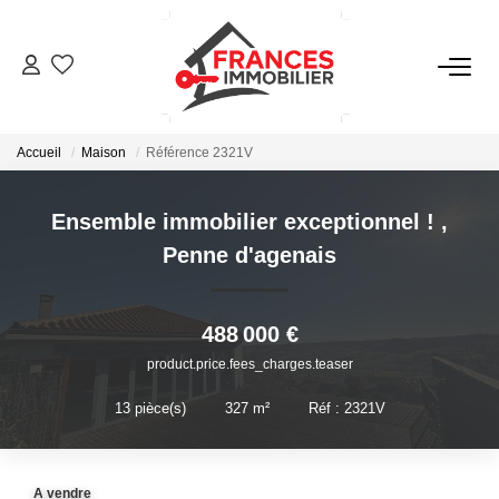
VENTES
Accueil
Maison
Référence 2321V
LOCATIONS
Ensemble immobilier exceptionnel !
,
GESTION LOCATIVE
Penne d'agenais
ESTIMATION
488 000 €
product.price.fees_charges.teaser
NOTRE AGENCE
13
pièce(s)
•
327
m²
•
Réf : 2321V
CONTACT
A vendre