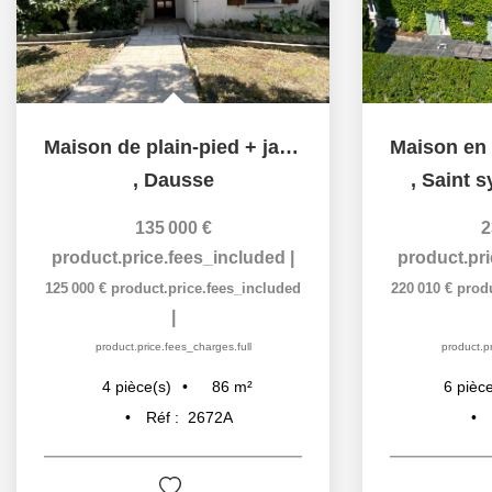
Maison de plain-pied + jardin à Dausse
,
Dausse
,
Saint s
135 000 €
2
product.price.fees_included
|
product.pr
125 000 €
product.price.fees_included
220 010 €
prod
|
product.price.fees_charges.full
product.pr
86
m²
4
pièce(s)
6
pièce
Réf :
2672A