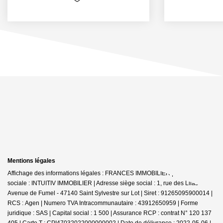
Mentions légales
Affichage des informations légales : FRANCES IMMOBILIER | Raison
sociale : INTUITIV IMMOBILIER | Adresse siège social : 1, rue des Lilas -
Avenue de Fumel - 47140 Saint Sylvestre sur Lot | Siret : 91265095900014 |
RCS : Agen | Numero TVA Intracommunautaire : 43912650959 | Forme
juridique : SAS | Capital social : 1 500 | Assurance RCP : contrat N° 120 137
405 |
Carte T : CPI47032022000000002 | Date de délivrance : 2022-05-06 |