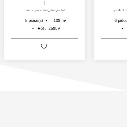
|
product.price.fees_charges.full
product.pr
109
m²
5
pièce(s)
6
pièce
Réf :
2598V