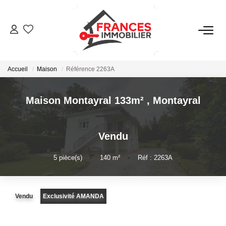
VENTES
Accueil
Maison
Référence 2263A
LOCATIONS
Maison Montayral 133m²
,
Montayral
GESTION LOCATIVE
Vendu
ESTIMATION
5
pièce(s)
•
140
m²
•
Réf : 2263A
NOTRE AGENCE
Vendu
Exclusivité AMANDA
CONTACT