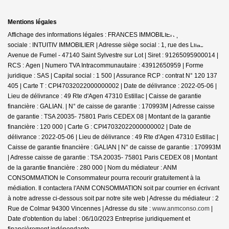
Mentions légales
Affichage des informations légales : FRANCES IMMOBILIER | Raison
sociale : INTUITIV IMMOBILIER | Adresse siège social : 1, rue des Lilas -
Avenue de Fumel - 47140 Saint Sylvestre sur Lot | Siret : 91265095900014 |
RCS : Agen | Numero TVA Intracommunautaire : 43912650959 | Forme
juridique : SAS | Capital social : 1 500 | Assurance RCP : contrat N° 120 137
405 |
Carte T : CPI47032022000000002 | Date de délivrance : 2022-05-06 |
Lieu de délivrance : 49 Rte d'Agen 47310 Estillac | Caisse de garantie
financière : GALIAN. | N° de caisse de garantie : 170993M | Adresse caisse
de garantie : TSA 20035- 75801 Paris CEDEX 08 | Montant de la garantie
financière : 120 000 | Carte G : CPI47032022000000002 | Date de
délivrance : 2022-05-06 | Lieu de délivrance : 49 Rte d'Agen 47310 Estillac |
Caisse de garantie financière : GALIAN | N° de caisse de garantie : 170993M
| Adresse caisse de garantie : TSA 20035- 75801 Paris CEDEX 08 | Montant
de la garantie financière : 280 000 | Nom du médiateur : ANM
CONSOMMATION le Consommateur pourra recourir gratuitement à la
médiation. Il contactera l'ANM CONSOMMATION soit par courrier en écrivant
à notre adresse ci-dessous soit par notre site web | Adresse du médiateur : 2
Rue de Colmar 94300 Vincennes | Adresse du site :
www.anmconso.com
|
Date d'obtention du label : 06/10/2023
Entreprise juridiquement et
financièrement indépendante