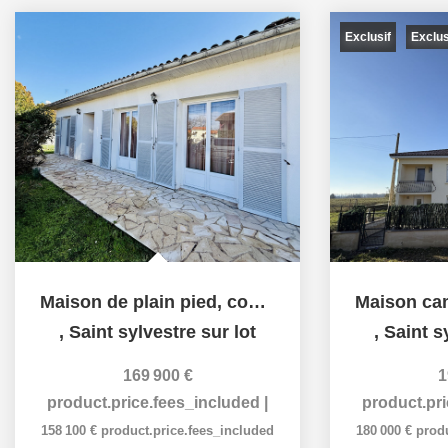
Exclusif
Exclu
Maison de plain pied, commodités accessibles à pied
,
Saint sylvestre sur lot
,
Saint s
169 900 €
1
product.price.fees_included
|
product.pr
158 100 €
product.price.fees_included
180 000 €
prod