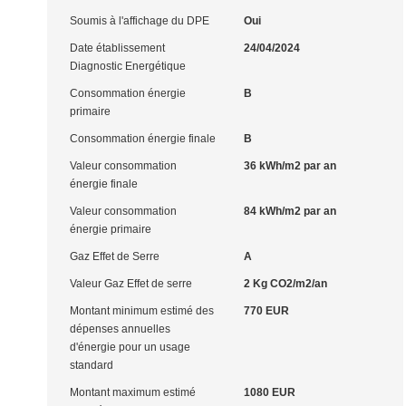
Soumis à l'affichage du DPE
Oui
Date établissement
24/04/2024
Diagnostic Energétique
Consommation énergie
B
primaire
Consommation énergie finale
B
Valeur consommation
36 kWh/m2 par an
énergie finale
Valeur consommation
84 kWh/m2 par an
énergie primaire
Gaz Effet de Serre
A
Valeur Gaz Effet de serre
2 Kg CO2/m2/an
Montant minimum estimé des
770 EUR
dépenses annuelles
d'énergie pour un usage
standard
Montant maximum estimé
1080 EUR