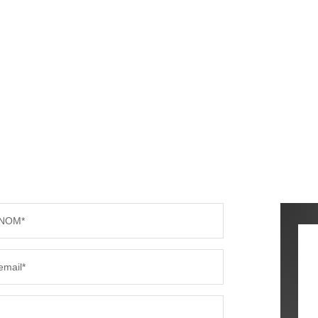
NOM*
email*