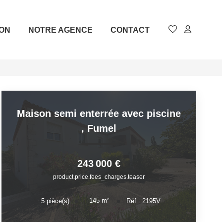
ION
NOTRE AGENCE
CONTACT
Maison semi enterrée avec piscine
,
Fumel
243 000 €
product.price.fees_charges.teaser
145
m²
5
pièce(s)
Réf :
2195V