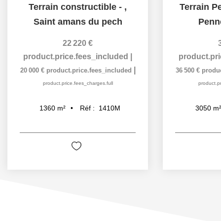
Terrain constructible -
,
Terrain P
Saint amans du pech
Penn
22 220 €
product.price.fees_included
|
product.pr
|
20 000 €
product.price.fees_included
36 500 €
produc
product.price.fees_charges.full
product.pr
Réf :
1410M
1360
m²
3050
m