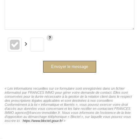
Envoyer le message
« Les informations recueillies sur ce formulaire sont enregistrées dans un fichier
informatisé par FRANCES IMMO pour gérer votre demande de contact. Elles sont
conservées pour la durée nécessaire à la gestion de la relation client dans le respect
des prescriptions légales applicables et sont destinées à nos conseillers
Conformément à la loi « informatique et libertés », vous pouvez exercer votre droit
d'accès aux données vous concernant et les faire rectifier en contactant FRANCES
IMMO agence@frances-immobilier.fr. Nous vous informons de l'existence de la liste
d'opposition au démarchage téléphonique « Bloctel », sur laquelle vous pouvez vous
inscrire ici :
https://www.bloctel.gouv.fr/
»