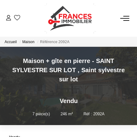
VENTES
Accueil
Maison
Référence 2092A
LOCATIONS
Maison + gîte en pierre - SAINT
GESTION LOCATIVE
SYLVESTRE SUR LOT
,
Saint sylvestre
sur lot
ESTIMATION
Vendu
NOTRE AGENCE
7
pièce(s)
•
246
m²
•
Réf : 2092A
CONTACT