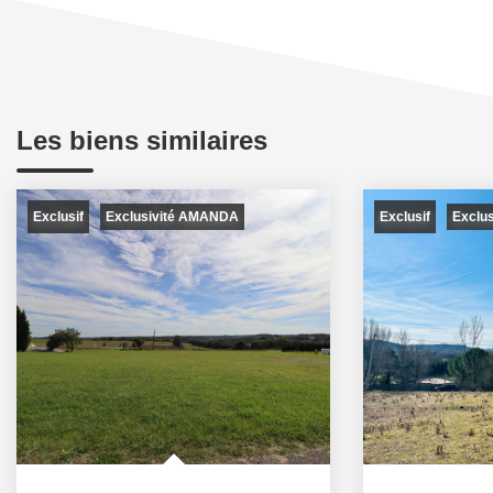
Les biens similaires
Exclusif
Exclusif
Exclusivité AMANDA
Exclu