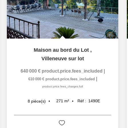
Maison au bord du Lot
,
Villeneuve sur lot
640 000 €
product.price.fees_included
|
|
610 000 €
product.price.fees_included
product.price.fees_charges.full
271
m²
Réf :
1490E
8
pièce(s)