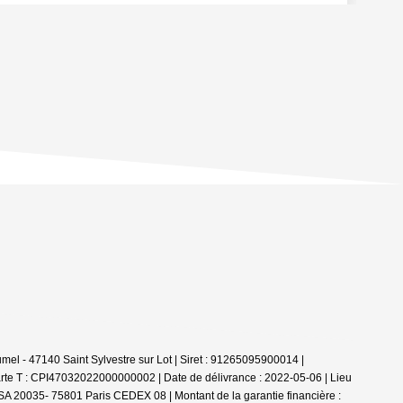
el - 47140 Saint Sylvestre sur Lot | Siret : 91265095900014 |
rte T : CPI47032022000000002 | Date de délivrance : 2022-05-06 | Lieu
 TSA 20035- 75801 Paris CEDEX 08 | Montant de la garantie financière :