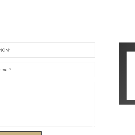
NOM*
email*