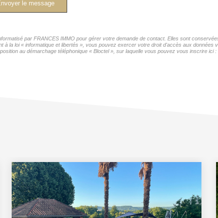
nvoyer le message
r informatisé par FRANCES IMMO pour gérer votre demande de contact. Elles sont conservées p
nt à la loi « informatique et libertés », vous pouvez exercer votre droit d'accès aux donnée
position au démarchage téléphonique « Bloctel », sur laquelle vous pouvez vous inscrire ici :