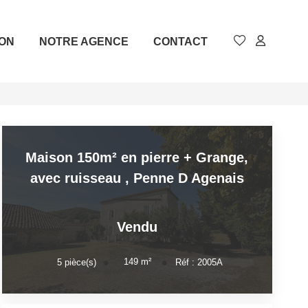
ION
NOTRE AGENCE
CONTACT
Maison 150m² en pierre + Grange,
avec ruisseau
,
Penne D Agenais
Vendu
149
m²
5
pièce(s)
Réf :
2005A