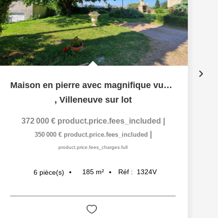
Maison en pierre avec magnifique vue sur la campagne
,
Villeneuve sur lot
372 000 €
product.price.fees_included
|
|
350 000 €
product.price.fees_included
product.price.fees_charges.full
185
m²
Réf :
1324V
6
pièce(s)