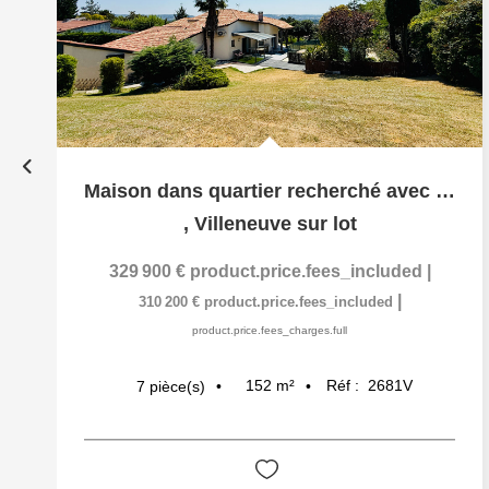
Maison dans quartier recherché avec beaux volumes et piscine
,
Villeneuve sur lot
329 900 €
product.price.fees_included
|
|
310 200 €
product.price.fees_included
product.price.fees_charges.full
152
m²
Réf :
2681V
7
pièce(s)