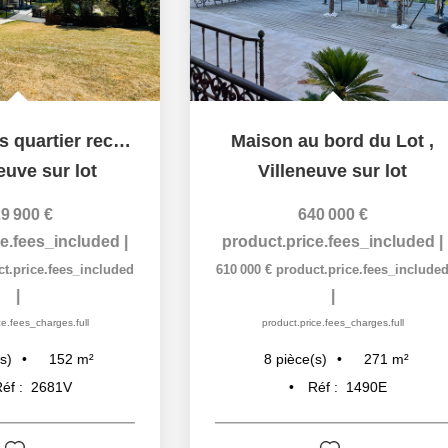
Maison au bord du Lot
,
Villeneuve sur lot
,
Ville
640 000 €
3
product.price.fees_included
|
product.pr
610 000 €
product.price.fees_included
350 000 €
prod
|
product.price.fees_charges.full
product.pr
271
m²
8
pièce(s)
6
pièce
Réf :
1490E