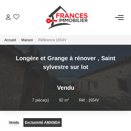
VENTES
Accueil
Maison
Référence 1654V
LOCATIONS
Longère et Grange à rénover
,
Saint
GESTION LOCATIVE
sylvestre sur lot
ESTIMATION
Vendu
NOTRE AGENCE
7
pièce(s)
•
92
m²
•
Réf : 1654V
CONTACT
Vendu
Exclusivité AMANDA