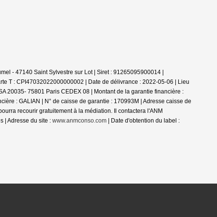
el - 47140 Saint Sylvestre sur Lot | Siret : 91265095900014 |
rte T : CPI47032022000000002 | Date de délivrance : 2022-05-06 | Lieu
 TSA 20035- 75801 Paris CEDEX 08 | Montant de la garantie financière :
ncière : GALIAN | N° de caisse de garantie : 170993M | Adresse caisse de
a recourir gratuitement à la médiation. Il contactera l'ANM
 | Adresse du site :
www.anmconso.com
| Date d'obtention du label :