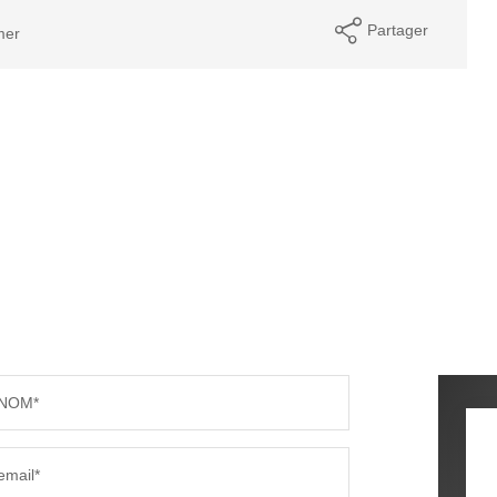
Partager
mer
NOM*
email*