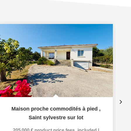
Maison proche commodités à pied
,
Saint sylvestre sur lot
205 000 €
product.price.fees_included
|