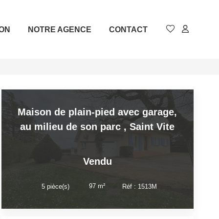
ION
NOTRE AGENCE
CONTACT
Maison de plain-pied avec garage,
au milieu de son parc
,
Saint Vite
Vendu
97
m²
5
pièce(s)
Réf :
1513M