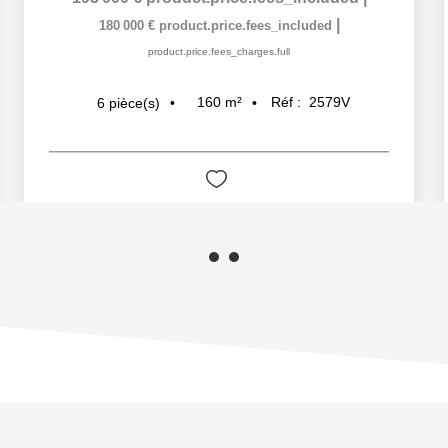
|
180 000 €
product.price.fees_included
product.price.fees_charges.full
160
m²
Réf :
2579V
6
pièce(s)