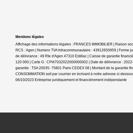
Mentions légales
Affichage des informations légales : FRANCES IMMOBILIER | Raison social
RCS : Agen | Numero TVA Intracommunautaire : 43912650959 | Forme jurid
de délivrance : 49 Rte d'Agen 47310 Estillac | Caisse de garantie financ
120 000 | Carte G : CPI47032022000000002 | Date de délivrance : 2022-05
garantie : TSA 20035- 75801 Paris CEDEX 08 | Montant de la garantie f
CONSOMMATION soit par courrier en écrivant à notre adresse ci-dessous 
06/10/2023
Entreprise juridiquement et financièrement indépendante