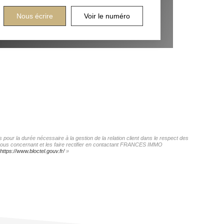
Nous écrire
Voir le numéro
our la durée nécessaire à la gestion de la relation client dans le respect des
s vous concernant et les faire rectifier en contactant FRANCES IMMO
https://www.bloctel.gouv.fr/
»