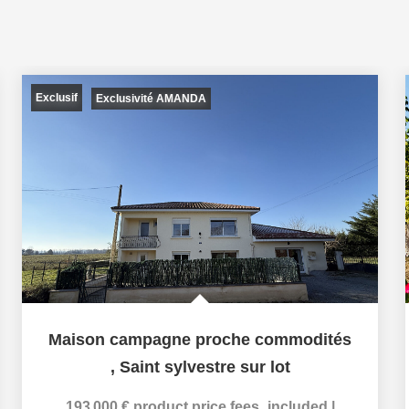
Exclusif
Exclusivité AMANDA
Maison campagne proche commodités
,
Saint sylvestre sur lot
193 000 €
product.price.fees_included
|