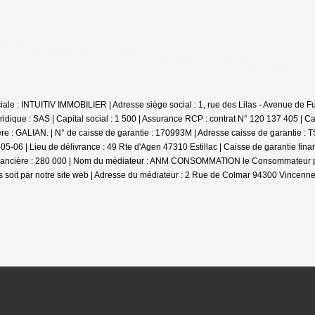
e : INTUITIV IMMOBILIER | Adresse siège social : 1, rue des Lilas - Avenue de Fum
ique : SAS | Capital social : 1 500 | Assurance RCP : contrat N° 120 137 405 |
Ca
ière : GALIAN. | N° de caisse de garantie : 170993M | Adresse caisse de garantie :
-06 | Lieu de délivrance : 49 Rte d'Agen 47310 Estillac | Caisse de garantie fina
inancière : 280 000 | Nom du médiateur : ANM CONSOMMATION le Consommateur pourr
soit par notre site web | Adresse du médiateur : 2 Rue de Colmar 94300 Vincennes