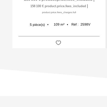
|
158 100 €
product.price.fees_included
product.price.fees_charges.full
109
m²
Réf :
2598V
5
pièce(s)