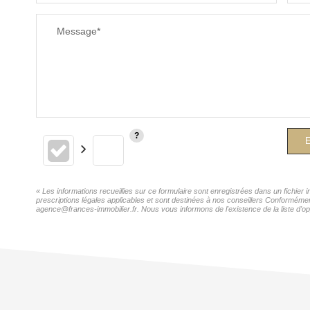
Message*
E
« Les informations recueillies sur ce formulaire sont enregistrées dans un fichie
prescriptions légales applicables et sont destinées à nos conseillers Conforméme
agence@frances-immobilier.fr. Nous vous informons de l'existence de la liste d'op