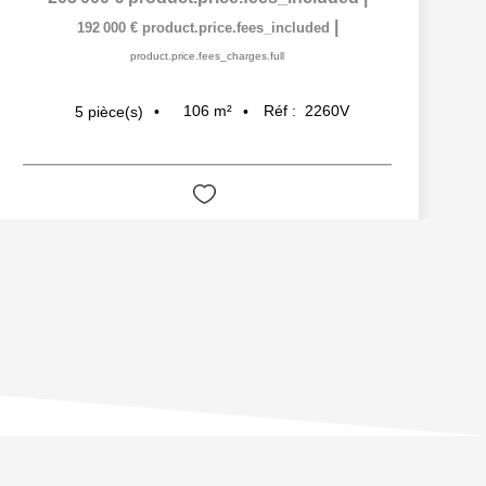
|
192 000 €
product.price.fees_included
product.price.fees_charges.full
106
m²
Réf :
2260V
5
pièce(s)