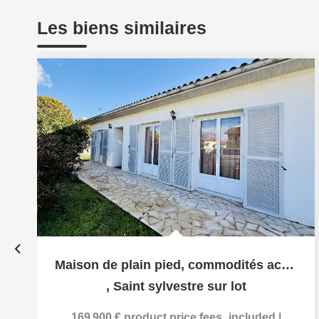
Les biens similaires
Maison de plain pied, commodités accessibles à pied
,
Saint sylvestre sur lot
169 900 €
product.price.fees_included
|