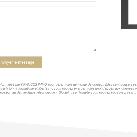
nvoyer le message
r informatisé par FRANCES IMMO pour gérer votre demande de contact. Elles sont conservées p
nt à la loi « informatique et libertés », vous pouvez exercer votre droit d'accès aux donnée
position au démarchage téléphonique « Bloctel », sur laquelle vous pouvez vous inscrire ici :