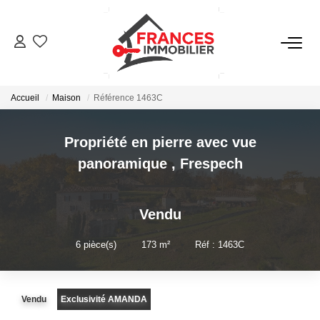
VENTES
Accueil
Maison
Référence 1463C
LOCATIONS
Propriété en pierre avec vue
GESTION LOCATIVE
panoramique
,
Frespech
ESTIMATION
Vendu
NOTRE AGENCE
6
pièce(s)
•
173
m²
•
Réf : 1463C
CONTACT
Vendu
Exclusivité AMANDA