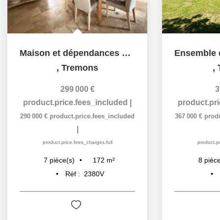
Maison et dépendances en pierre
,
Tremons
,
299 000 €
3
product.price.fees_included
|
product.pr
290 000 €
product.price.fees_included
367 000 €
prod
|
product.price.fees_charges.full
product.pr
172
m²
7
pièce(s)
8
pièce
Réf :
2380V