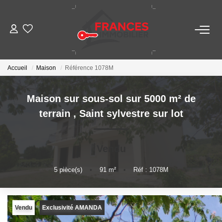
VENTES
Accueil
Maison
Référence 1078M
LOCATIONS
Maison sur sous-sol sur 5000 m² de
GESTION LOCATIVE
terrain
,
Saint sylvestre sur lot
ESTIMATION
Vendu
NOTRE AGENCE
5
pièce(s)
•
91
m²
•
Réf : 1078M
CONTACT
Vendu
Exclusivité AMANDA