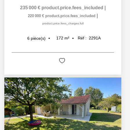
235 000 €
product.price.fees_included
|
|
220 000 €
product.price.fees_included
product.price.fees_charges.full
172
m²
Réf :
2291A
6
pièce(s)