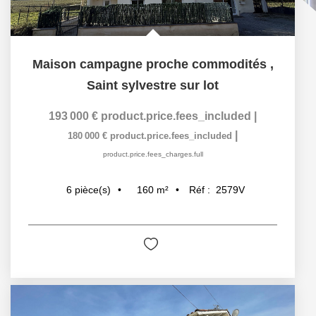
Maison campagne proche commodités
,
Saint sylvestre sur lot
193 000 €
product.price.fees_included
|
|
180 000 €
product.price.fees_included
product.price.fees_charges.full
160
m²
Réf :
2579V
6
pièce(s)