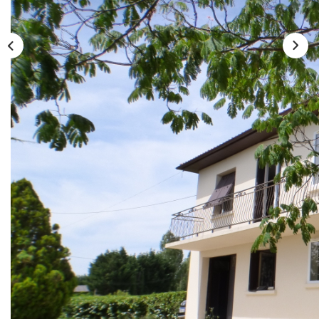
Description
Réf : 1078M
MANDAT SUCCÈS : Dans un environnement calme,
maison sur sous-sol comprenant en rez-de-chausée une
entrée, une pièce aménageable et un garage. A l'étage se