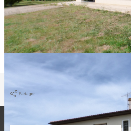
trouve une pièce de vie avec accès direct à un balcon,
cuisine, dégagement, 3 chambres, salle d'eau moderne et
WC. Le tout sur 5000 m² de terrain.
CONFORT : environnement calme ; double vitrage ;
isolation de février 2018 ; peinture façade de 3-4 ans ;
ramaniement de toiture il y a moins de 10 ans ; salle de
d'eau refaite ; terrain plat ; garage ; puits + borne d'irrigation
ASA.
Nos honoraires
Nous contacter
Imprimer
Partager