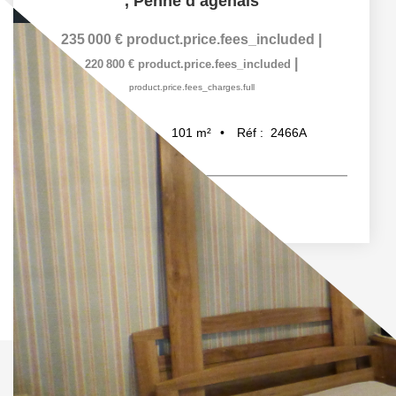
,
Penne d agenais
235 000 €
product.price.fees_included
|
|
220 800 €
product.price.fees_included
product.price.fees_charges.full
101
m²
Réf :
2466A
4
pièce(s)