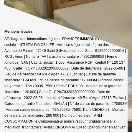
Mentions légales
Affichage des informations légales : FRANCES IMMOBILIER | Raison
sociale : INTUITIV IMMOBILIER | Adresse siège social : 1, rue des Lilas -
Avenue de Fumel - 47140 Saint Sylvestre sur Lot | Siret : 91265095900014 |
RCS : Agen | Numero TVA Intracommunautaire : 43912650959 | Forme
juridique : SAS | Capital social : 1 500 | Assurance RCP : contrat N° 120 137
405 |
Carte T : CPI47032022000000002 | Date de délivrance : 2022-05-06 |
Lieu de délivrance : 49 Rte d'Agen 47310 Estillac | Caisse de garantie
financière : GALIAN. | N° de caisse de garantie : 170993M | Adresse caisse
de garantie : TSA 20035- 75801 Paris CEDEX 08 | Montant de la garantie
financière : 120 000 | Carte G : CPI47032022000000002 | Date de
délivrance : 2022-05-06 | Lieu de délivrance : 49 Rte d'Agen 47310 Estillac |
Caisse de garantie financière : GALIAN | N° de caisse de garantie : 170993M
| Adresse caisse de garantie : TSA 20035- 75801 Paris CEDEX 08 | Montant
de la garantie financière : 280 000 | Nom du médiateur : ANM
CONSOMMATION le Consommateur pourra recourir gratuitement à la
médiation. Il contactera l'ANM CONSOMMATION soit par courrier en écrivant