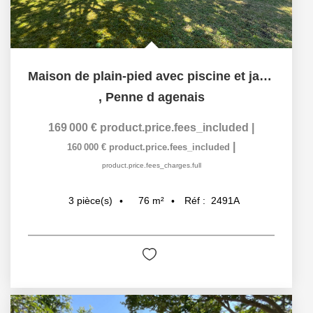
Maison de plain-pied avec piscine et jardin à...
,
Penne d agenais
169 000 €
product.price.fees_included
|
|
160 000 €
product.price.fees_included
product.price.fees_charges.full
76
m²
Réf :
2491A
3
pièce(s)