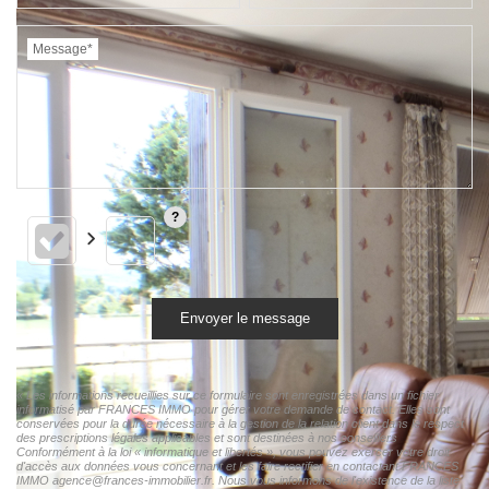
Message*
Envoyer le message
« Les informations recueillies sur ce formulaire sont enregistrées dans un fichier
informatisé par FRANCES IMMO pour gérer votre demande de contact. Elles sont
conservées pour la durée nécessaire à la gestion de la relation client dans le respect
des prescriptions légales applicables et sont destinées à nos conseillers
Conformément à la loi « informatique et libertés », vous pouvez exercer votre droit
d'accès aux données vous concernant et les faire rectifier en contactant FRANCES
IMMO agence@frances-immobilier.fr. Nous vous informons de l'existence de la liste