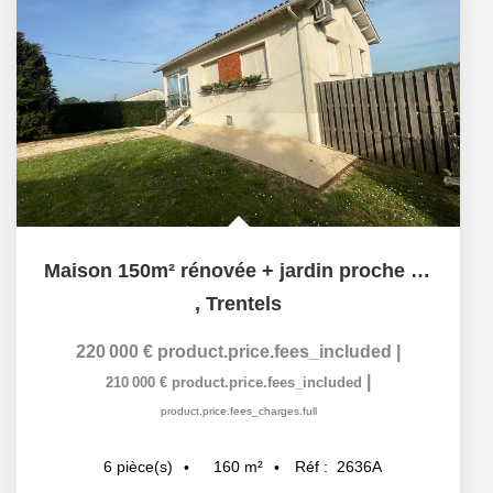
Maison 150m² rénovée + jardin proche de Lustrac
,
Trentels
220 000 €
product.price.fees_included
|
|
210 000 €
product.price.fees_included
product.price.fees_charges.full
160
m²
Réf :
2636A
6
pièce(s)