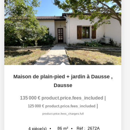
Maison de plain-pied + jardin à Dausse
,
Dausse
135 000 €
product.price.fees_included
|
|
125 000 €
product.price.fees_included
product.price.fees_charges.full
86
m²
Réf :
2672A
4
pièce(s)