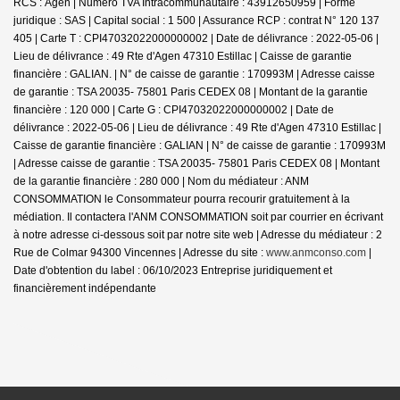
RCS : Agen | Numero TVA Intracommunautaire : 43912650959 | Forme
juridique : SAS | Capital social : 1 500 | Assurance RCP : contrat N° 120 137
405 |
Carte T : CPI47032022000000002 | Date de délivrance : 2022-05-06 |
Lieu de délivrance : 49 Rte d'Agen 47310 Estillac | Caisse de garantie
financière : GALIAN. | N° de caisse de garantie : 170993M | Adresse caisse
de garantie : TSA 20035- 75801 Paris CEDEX 08 | Montant de la garantie
financière : 120 000 | Carte G : CPI47032022000000002 | Date de
délivrance : 2022-05-06 | Lieu de délivrance : 49 Rte d'Agen 47310 Estillac |
Caisse de garantie financière : GALIAN | N° de caisse de garantie : 170993M
| Adresse caisse de garantie : TSA 20035- 75801 Paris CEDEX 08 | Montant
de la garantie financière : 280 000 | Nom du médiateur : ANM
CONSOMMATION le Consommateur pourra recourir gratuitement à la
médiation. Il contactera l'ANM CONSOMMATION soit par courrier en écrivant
à notre adresse ci-dessous soit par notre site web | Adresse du médiateur : 2
Rue de Colmar 94300 Vincennes | Adresse du site :
www.anmconso.com
|
Date d'obtention du label : 06/10/2023
Entreprise juridiquement et
financièrement indépendante