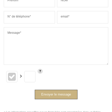
Prénom*
NOM*
N° de téléphone*
email*
Message*
Envoyer le message
« Les informations recueillies sur ce formulaire sont enregistrées dans un fichier