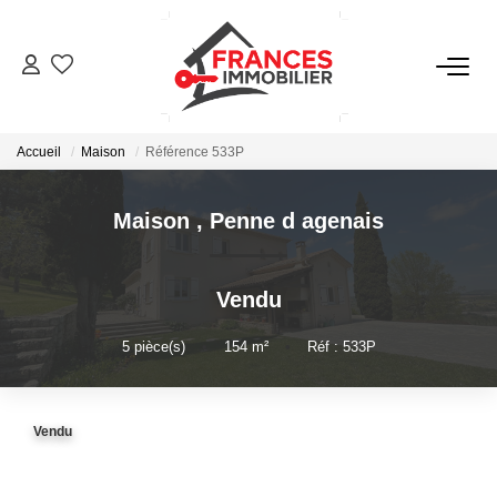
VENTES
Accueil
Maison
Référence 533P
LOCATIONS
Maison
,
Penne d agenais
GESTION LOCATIVE
Vendu
ESTIMATION
5
pièce(s)
•
154
m²
•
Réf : 533P
NOTRE AGENCE
Vendu
CONTACT