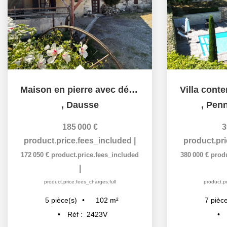
Maison en pierre avec dépendance attenante
,
Dausse
,
Penn
185 000 €
3
product.price.fees_included
|
product.pr
172 050 €
product.price.fees_included
380 000 €
prod
|
product.price.fees_charges.full
product.pr
102
m²
5
pièce(s)
7
pièce
Réf :
2423V