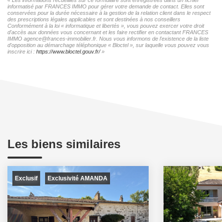
informatisé par FRANCES IMMO pour gérer votre demande de contact. Elles sont
conservées pour la durée nécessaire à la gestion de la relation client dans le respect
des prescriptions légales applicables et sont destinées à nos conseillers
Conformément à la loi « informatique et libertés », vous pouvez exercer votre droit
d'accès aux données vous concernant et les faire rectifier en contactant FRANCES
IMMO agence@frances-immobilier.fr. Nous vous informons de l'existence de la liste
d'opposition au démarchage téléphonique « Bloctel », sur laquelle vous pouvez vous
inscrire ici :
https://www.bloctel.gouv.fr/
»
Les biens similaires
Exclusif
Exclusivité AMANDA