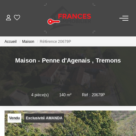
VENTES
Accueil
Maison
Référence 20679P
LOCATIONS
Maison - Penne d'Agenais
,
Tremons
GESTION LOCATIVE
Vendu
ESTIMATION
4
pièce(s)
•
140
m²
•
Réf : 20679P
NOTRE AGENCE
Vendu
Exclusivité AMANDA
CONTACT