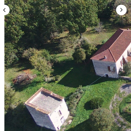
Description
Réf : 20679P
MANDAT SUCCÈS : Très bel ensemble en pierre A
RÉNOVER DANS SA TOTALITÉ, avec cour intérieure,
ancien corps de ferme, qui offre une belle maison de
maître, pigeonnier en pierre, dépendance en pierres,