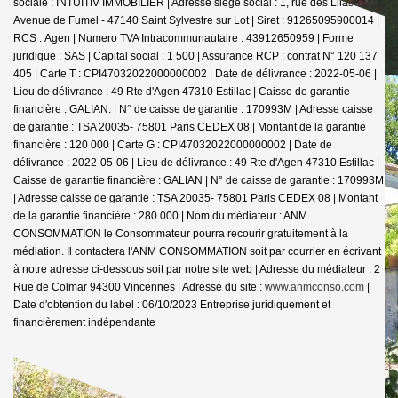
sociale : INTUITIV IMMOBILIER | Adresse siège social : 1, rue des Lilas -
Avenue de Fumel - 47140 Saint Sylvestre sur Lot | Siret : 91265095900014 |
RCS : Agen | Numero TVA Intracommunautaire : 43912650959 | Forme
juridique : SAS | Capital social : 1 500 | Assurance RCP : contrat N° 120 137
405 |
Carte T : CPI47032022000000002 | Date de délivrance : 2022-05-06 |
Lieu de délivrance : 49 Rte d'Agen 47310 Estillac | Caisse de garantie
financière : GALIAN. | N° de caisse de garantie : 170993M | Adresse caisse
de garantie : TSA 20035- 75801 Paris CEDEX 08 | Montant de la garantie
financière : 120 000 | Carte G : CPI47032022000000002 | Date de
délivrance : 2022-05-06 | Lieu de délivrance : 49 Rte d'Agen 47310 Estillac |
Caisse de garantie financière : GALIAN | N° de caisse de garantie : 170993M
| Adresse caisse de garantie : TSA 20035- 75801 Paris CEDEX 08 | Montant
de la garantie financière : 280 000 | Nom du médiateur : ANM
CONSOMMATION le Consommateur pourra recourir gratuitement à la
médiation. Il contactera l'ANM CONSOMMATION soit par courrier en écrivant
à notre adresse ci-dessous soit par notre site web | Adresse du médiateur : 2
Rue de Colmar 94300 Vincennes | Adresse du site :
www.anmconso.com
|
Date d'obtention du label : 06/10/2023
Entreprise juridiquement et
financièrement indépendante