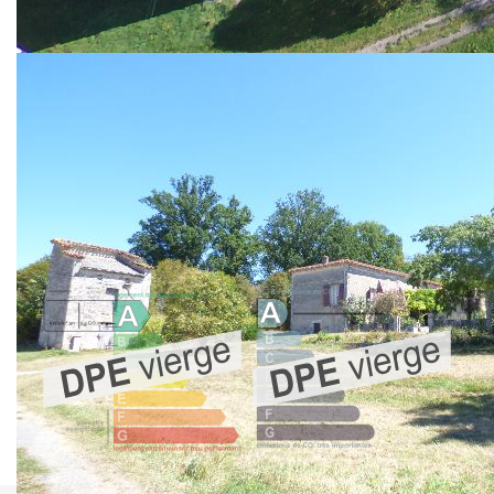
diverses remises en pierre, l'ensemble sur un beau parc
d'agrément. La maison d'habitation vous offre 3 chambres,
séjour, cuisine, grenier aménageable, cave. Terrain
d'environ 5000 m² avec puits, possibilité d'avoir plus de
terre et une maisonnette et une grange.
!! Visite virtuelle disponible sur demande !!
Nos honoraires
Nous contacter
Diagnostics énergétiques