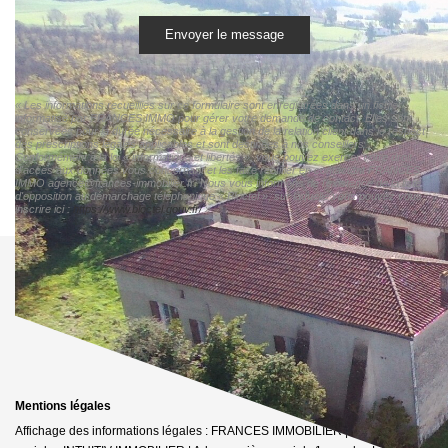
Envoyer le message
« Les informations recueillies sur ce formulaire sont enregistrées dans un fichier
informatisé par FRANCES IMMO pour gérer votre demande de contact. Elles sont
conservées pour la durée nécessaire à la gestion de la relation client dans le respect
des prescriptions légales applicables et sont destinées à nos conseillers
Conformément à la loi « informatique et libertés », vous pouvez exercer votre droit
d'accès aux données vous concernant et les faire rectifier en contactant FRANCES
IMMO agence@frances-immobilier.fr. Nous vous informons de l'existence de la liste
d'opposition au démarchage téléphonique « Bloctel », sur laquelle vous pouvez vous
inscrire ici :
https://www.bloctel.gouv.fr/
»
Mentions légales
Affichage des informations légales : FRANCES IMMOBILIER | Raison