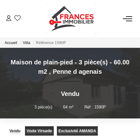
VENTES
Accueil
Villa
Référence 1590P
LOCATIONS
Maison de plain-pied - 3 pièce(s) - 60.00
GESTION LOCATIVE
m2
,
Penne d agenais
ESTIMATION
Vendu
NOTRE AGENCE
3
pièce(s)
•
64
m²
•
Réf : 1590P
CONTACT
Vendu
Visite Virtuelle
Exclusivité AMANDA