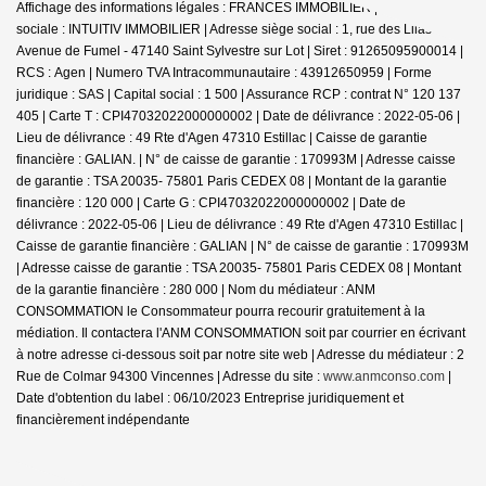
Affichage des informations légales : FRANCES IMMOBILIER | Raison
sociale : INTUITIV IMMOBILIER | Adresse siège social : 1, rue des Lilas -
Avenue de Fumel - 47140 Saint Sylvestre sur Lot | Siret : 91265095900014 |
RCS : Agen | Numero TVA Intracommunautaire : 43912650959 | Forme
juridique : SAS | Capital social : 1 500 | Assurance RCP : contrat N° 120 137
405 |
Carte T : CPI47032022000000002 | Date de délivrance : 2022-05-06 |
Lieu de délivrance : 49 Rte d'Agen 47310 Estillac | Caisse de garantie
financière : GALIAN. | N° de caisse de garantie : 170993M | Adresse caisse
de garantie : TSA 20035- 75801 Paris CEDEX 08 | Montant de la garantie
financière : 120 000 | Carte G : CPI47032022000000002 | Date de
délivrance : 2022-05-06 | Lieu de délivrance : 49 Rte d'Agen 47310 Estillac |
Caisse de garantie financière : GALIAN | N° de caisse de garantie : 170993M
| Adresse caisse de garantie : TSA 20035- 75801 Paris CEDEX 08 | Montant
de la garantie financière : 280 000 | Nom du médiateur : ANM
CONSOMMATION le Consommateur pourra recourir gratuitement à la
médiation. Il contactera l'ANM CONSOMMATION soit par courrier en écrivant
à notre adresse ci-dessous soit par notre site web | Adresse du médiateur : 2
Rue de Colmar 94300 Vincennes | Adresse du site :
www.anmconso.com
|
Date d'obtention du label : 06/10/2023
Entreprise juridiquement et
financièrement indépendante