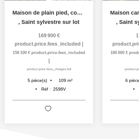
Maison de plain pied, commodités accessibles à pied
,
Saint sylvestre sur lot
,
Saint s
169 900 €
1
product.price.fees_included
|
product.pr
158 100 €
product.price.fees_included
180 000 €
prod
|
product.price.fees_charges.full
product.pr
109
m²
5
pièce(s)
6
pièce
Réf :
2598V