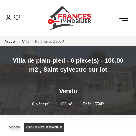
VENTES
Accueil
Villa
Référence 1550P
LOCATIONS
Villa de plain-pied - 6 pièce(s) - 106.00
GESTION LOCATIVE
m2
,
Saint sylvestre sur lot
ESTIMATION
Vendu
NOTRE AGENCE
6
pièce(s)
•
106
m²
•
Réf : 1550P
CONTACT
Vendu
Exclusivité AMANDA