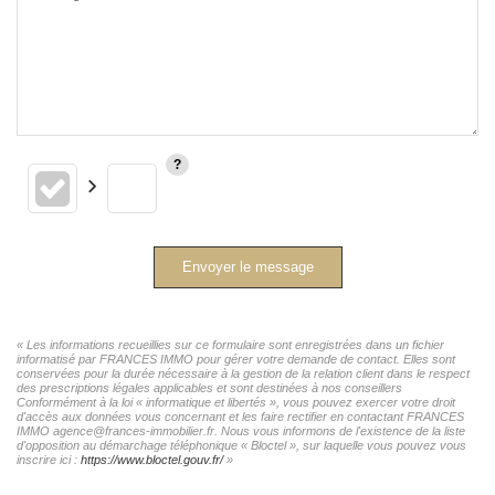
Envoyer le message
« Les informations recueillies sur ce formulaire sont enregistrées dans un fichier
informatisé par FRANCES IMMO pour gérer votre demande de contact. Elles sont
conservées pour la durée nécessaire à la gestion de la relation client dans le respect
des prescriptions légales applicables et sont destinées à nos conseillers
Conformément à la loi « informatique et libertés », vous pouvez exercer votre droit
d'accès aux données vous concernant et les faire rectifier en contactant FRANCES
IMMO agence@frances-immobilier.fr. Nous vous informons de l'existence de la liste
d'opposition au démarchage téléphonique « Bloctel », sur laquelle vous pouvez vous
inscrire ici :
https://www.bloctel.gouv.fr/
»