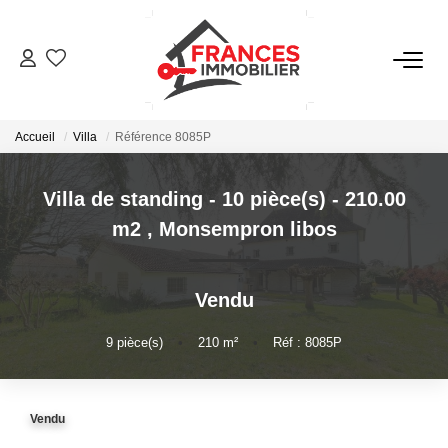
VENTES
Accueil
Villa
Référence 8085P
LOCATIONS
Villa de standing - 10 pièce(s) - 210.00
GESTION LOCATIVE
m2
,
Monsempron libos
ESTIMATION
Vendu
NOTRE AGENCE
9
pièce(s)
•
210
m²
•
Réf : 8085P
CONTACT
Vendu