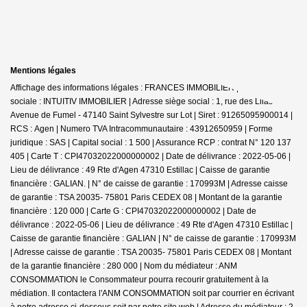
Mentions légales
Affichage des informations légales : FRANCES IMMOBILIER | Raison
sociale : INTUITIV IMMOBILIER | Adresse siège social : 1, rue des Lilas -
Avenue de Fumel - 47140 Saint Sylvestre sur Lot | Siret : 91265095900014 |
RCS : Agen | Numero TVA Intracommunautaire : 43912650959 | Forme
juridique : SAS | Capital social : 1 500 | Assurance RCP : contrat N° 120 137
405 |
Carte T : CPI47032022000000002 | Date de délivrance : 2022-05-06 |
Lieu de délivrance : 49 Rte d'Agen 47310 Estillac | Caisse de garantie
financière : GALIAN. | N° de caisse de garantie : 170993M | Adresse caisse
de garantie : TSA 20035- 75801 Paris CEDEX 08 | Montant de la garantie
financière : 120 000 | Carte G : CPI47032022000000002 | Date de
délivrance : 2022-05-06 | Lieu de délivrance : 49 Rte d'Agen 47310 Estillac |
Caisse de garantie financière : GALIAN | N° de caisse de garantie : 170993M
| Adresse caisse de garantie : TSA 20035- 75801 Paris CEDEX 08 | Montant
de la garantie financière : 280 000 | Nom du médiateur : ANM
CONSOMMATION le Consommateur pourra recourir gratuitement à la
médiation. Il contactera l'ANM CONSOMMATION soit par courrier en écrivant
à notre adresse ci-dessous soit par notre site web | Adresse du médiateur : 2