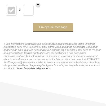
Envoyer le message
« Les informations recueillies sur ce formulaire sont enregistrées dans un fichier
informatisé par FRANCES IMMO pour gérer votre demande de contact. Elles sont
conservées pour la durée nécessaire à la gestion de la relation client dans le respect
des prescriptions légales applicables et sont destinées à nos conseillers
Conformément à la loi « informatique et libertés », vous pouvez exercer votre droit
d'accès aux données vous concernant et les faire rectifier en contactant FRANCES
IMMO agence@frances-immobilier.fr. Nous vous informons de l'existence de la liste
d'opposition au démarchage téléphonique « Bloctel », sur laquelle vous pouvez vous
inscrire ici :
https://www.bloctel.gouv.fr/
»