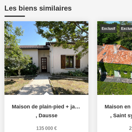
Les biens similaires
Exclusif
Exclu
Maison de plain-pied + jardin à Dausse
,
Dausse
,
Saint s
135 000 €
2