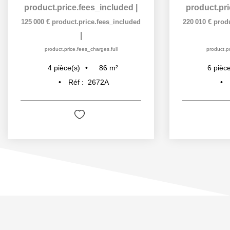
product.price.fees_included
|
product.pr
125 000 €
product.price.fees_included
220 010 €
prod
|
product.price.fees_charges.full
product.pr
86
m²
4
pièce(s)
6
pièce
Réf :
2672A