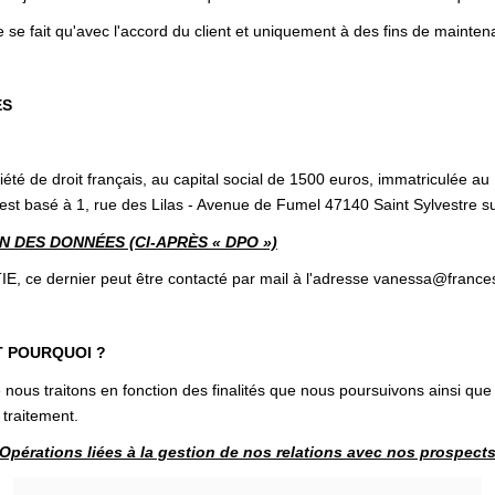
 se fait qu'avec l'accord du client et uniquement à des fins de mainten
ES
é de droit français, au capital social de 1500 euros, immatriculée a
t basé à 1, rue des Lilas - Avenue de Fumel 47140 Saint Sylvestre sur
 DES DONNÉES (CI-APRÈS « DPO »)
 dernier peut être contacté par mail à l'adresse vanessa@frances-
T POURQUOI ?
nous traitons en fonction des finalités que nous poursuivons ainsi que
 traitement.
Opérations liées à la gestion de nos relations avec nos prospect