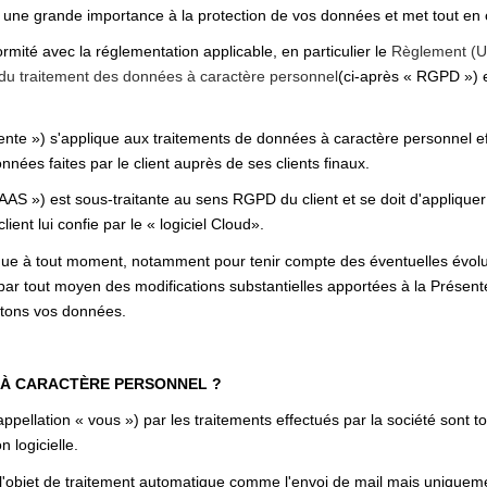
ne grande importance à la protection de vos données et met tout en 
té avec la réglementation applicable, en particulier le
Règlement (UE
d du traitement des données à caractère personnel
(ci-après « RGPD ») e
nte ») s'applique aux traitements de données à caractère personnel effe
nnées faites par le client auprès de ses clients finaux.
SAAS ») est sous-traitante au sens RGPD du client et se doit d'appliquer
client lui confie par le « logiciel Cloud».
ique à tout moment, notamment pour tenir compte des éventuelles évoluti
par tout moyen des modifications substantielles apportées à la Présen
aitons vos données.
 À CARACTÈRE PERSONNEL ?
pellation « vous ») par les traitements effectués par la société sont 
n logicielle.
 l'objet de traitement automatique comme l'envoi de mail mais uniqueme