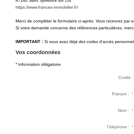
47140
Saint Sylvestre sur Lot
https://www.frances-immobilier.fr/
Merci de compléter le formulaire ci-après. Vous recevrez par 
Si votre demande concerne des références particulières, merci 
IMPORTANT :
Si vous avez déjà des codes d'accés personnels 
Vos coordonnées
* Information obligatoire
Civilité :
Prénom :
*
Nom :
*
Téléphone :
*